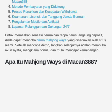
Macan388
Metode Pembayaran yang Didukung
Proses Penarikan dan Kecepatan Withdrawal
Keamanan, Lisensi, dan Tanggung Jawab Bermain
Pengalaman Mobile dan Aplikasi
Layanan Pelanggan dan Dukungan 24/7
Untuk merasakan sensasi permainan tanpa harus langsung deposit,
Anda dapat mencoba
demo mahjong ways
yang disediakan oleh situs
resmi. Setelah mencoba demo, langkah selanjutnya adalah membuka
akun nyata, mengklaim bonus, dan mulai mengejar kemenangan.
Apa Itu Mahjong Ways di Macan388?