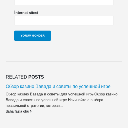
İnternet sitesi
RELATED
POSTS
Обзор казино Вавада и советы по успешной игре
Обзор казино Вавада и советы для успешной игрыОбзор казино
Вавада и советы по успешной игре Начинайте с выбора
правильной стратегии, которая...
daha fazla oku