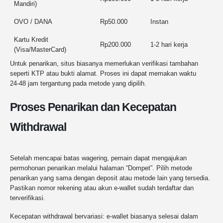
Mandiri)
OVO / DANA
Rp50.000
Instan
Kartu Kredit
Rp200.000
1‑2 hari kerja
(Visa/MasterCard)
Untuk penarikan, situs biasanya memerlukan verifikasi tambahan
seperti KTP atau bukti alamat. Proses ini dapat memakan waktu
24‑48 jam tergantung pada metode yang dipilih.
Proses Penarikan dan Kecepatan
Withdrawal
Setelah mencapai batas wagering, pemain dapat mengajukan
permohonan penarikan melalui halaman “Dompet”. Pilih metode
penarikan yang sama dengan deposit atau metode lain yang tersedia.
Pastikan nomor rekening atau akun e‑wallet sudah terdaftar dan
terverifikasi.
Kecepatan withdrawal bervariasi: e‑wallet biasanya selesai dalam