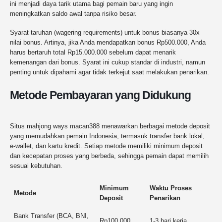
ini menjadi daya tarik utama bagi pemain baru yang ingin
meningkatkan saldo awal tanpa risiko besar.
Syarat taruhan (wagering requirements) untuk bonus biasanya 30x
nilai bonus. Artinya, jika Anda mendapatkan bonus Rp500.000, Anda
harus bertaruh total Rp15.000.000 sebelum dapat menarik
kemenangan dari bonus. Syarat ini cukup standar di industri, namun
penting untuk dipahami agar tidak terkejut saat melakukan penarikan.
Metode Pembayaran yang Didukung
Situs mahjong ways macan388 menawarkan berbagai metode deposit
yang memudahkan pemain Indonesia, termasuk transfer bank lokal,
e‑wallet, dan kartu kredit. Setiap metode memiliki minimum deposit
dan kecepatan proses yang berbeda, sehingga pemain dapat memilih
sesuai kebutuhan.
Minimum
Waktu Proses
Metode
Deposit
Penarikan
Bank Transfer (BCA, BNI,
Rp100.000
1‑3 hari kerja