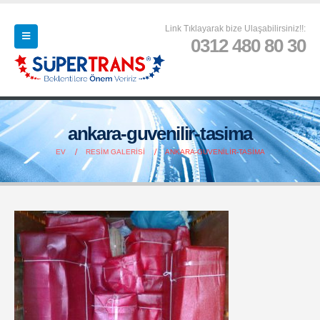
Link Tıklayarak bize Ulaşabilirsiniz!!:
0312 480 80 30
ankara-guvenilir-tasima
EV
RESIM GALERISI
ANKARA-GUVENILIR-TASIMA