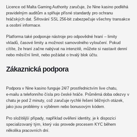
Licence od Malta Gaming Authority zaručuje, že Nine kasino podléhá
pravidelným auditům a splňuje přísné standardy pro ochranu
hráčských dat. Šifrování SSL 256‑bit zabezpečuje všechny transakce
a osobní informace.
Platforma také podporuje nástroje pro odpovědné hraní – limity
vkladů, časové limity a možnost samovolného vyloučení. Pokud
cítíte, že hraní začne nabývat na intenzitě, můžete si nastavit denní
nebo měsíční limit, nebo požádat o trvalý blok účtu.
Zákaznická podpora
Podpora v Nine kasino funguje 24/7 prostřednictvím live chatu,
e‑mailu a telefonního čísla pro české hráče. Průměrná doba odezvy v
chatu je pod 2 minuty, což zaručuje rychlé řešení běžných otázek,
jako jsou problémy s výběrem nebo bonusovým kódem.
Pro složitější případy, například ověření identity, je k dispozici
specializovaný tým, který vás provede procesem KYC během
několika pracovních dní.