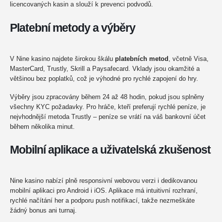
licencovaných kasin a slouží k prevenci podvodů.
Platební metody a výběry
V Nine kasino najdete širokou škálu
platebních metod
, včetně Visa,
MasterCard, Trustly, Skrill a Paysafecard. Vklady jsou okamžité a
většinou bez poplatků, což je výhodné pro rychlé zapojení do hry.
Výběry jsou zpracovány během 24 až 48 hodin, pokud jsou splněny
všechny KYC požadavky. Pro hráče, kteří preferují rychlé peníze, je
nejvhodnější metoda Trustly – peníze se vrátí na váš bankovní účet
během několika minut.
Mobilní aplikace a uživatelská zkušenost
Nine kasino nabízí plně responsivní webovou verzi i dedikovanou
mobilní aplikaci pro Android i iOS. Aplikace má intuitivní rozhraní,
rychlé načítání her a podporu push notifikací, takže nezmeškáte
žádný bonus ani turnaj.