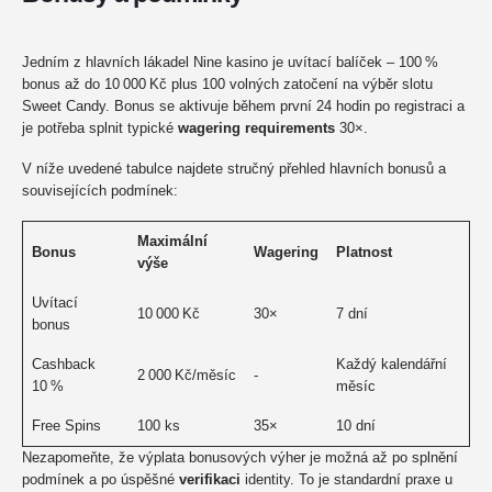
Jedním z hlavních lákadel Nine kasino je uvítací balíček – 100 %
bonus až do 10 000 Kč plus 100 volných zatočení na výběr slotu
Sweet Candy. Bonus se aktivuje během první 24 hodin po registraci a
je potřeba splnit typické
wagering requirements
30×.
V níže uvedené tabulce najdete stručný přehled hlavních bonusů a
souvisejících podmínek:
Maximální
Bonus
Wagering
Platnost
výše
Uvítací
10 000 Kč
30×
7 dní
bonus
Cashback
Každý kalendářní
2 000 Kč/měsíc
‑
10 %
měsíc
Free Spins
100 ks
35×
10 dní
Nezapomeňte, že výplata bonusových výher je možná až po splnění
podmínek a po úspěšné
verifikaci
identity. To je standardní praxe u