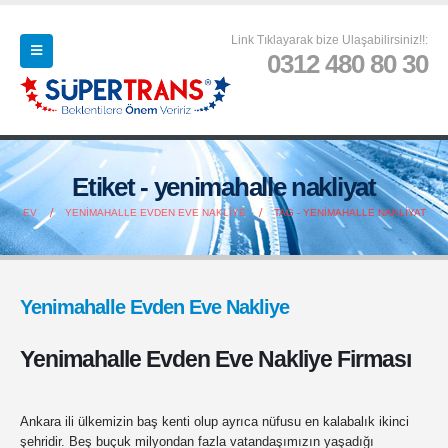
Link Tıklayarak bize Ulaşabilirsiniz!!:
0312 480 80 30
Etiket - yenimahalle nakliyat
EV
YENIMAHALLE EVDEN EVE NAKLIYE
TAG -
YENIMAHALLE NAKLIYAT
Yenimahalle Evden Eve Nakliye
Yenimahalle Evden Eve Nakliye Firması
Ankara ili ülkemizin baş kenti olup ayrıca nüfusu en kalabalık ikinci
şehridir. Beş buçuk milyondan fazla vatandaşımızın yaşadığı