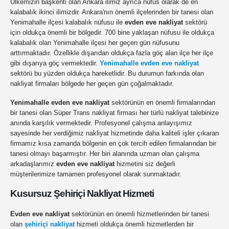
Ülkemizin başkenti olan Ankara ilimiz ayrıca nüfus olarak de en
kalabalık ikinci ilimizdir. Ankara'nın önemli ilçelerinden bir tanesi olan
Yenimahalle ilçesi kalabalık nüfusu ile
evden eve nakliyat
sektörü
için oldukça önemli bir bölgedir. 700 bine yaklaşan nüfusu ile oldukça
kalabalık olan Yenimahalle ilçesi her geçen gün nüfusunu
arttırmaktadır. Özellikle dışarıdan oldukça fazla göç alan ilçe her ilçe
gibi dışarıya göç vermektedir.
Yenimahalle evden eve nakliyat
sektörü bu yüzden oldukça hareketlidir. Bu durumun farkında olan
nakliyat firmaları bölgede her geçen gün çoğalmaktadır.
Yenimahalle evden eve nakliyat
sektörünün en önemli firmalarından
bir tanesi olan Süper Trans nakliyat firması her türlü nakliyat talebinize
anında karşılık vermektedir. Profesyonel çalışma anlayışımız
sayesinde her verdiğimiz nakliyat hizmetinde daha kaliteli işler çıkaran
firmamız kısa zamanda bölgenin en çok tercih edilen firmalarından bir
tanesi olmayı başarmıştır. Her biri alanında uzman olan çalışma
arkadaşlarımız
evden eve nakliyat
hizmetini siz değerli
müşterilerimize tamamen profesyonel olarak sunmaktadır.
Kusursuz Şehiriçi Nakliyat Hizmeti
Evden eve nakliyat
sektörünün en önemli hizmetlerinden bir tanesi
olan
şehiriçi nakliyat
hizmeti oldukça önemli hizmetlerden bir