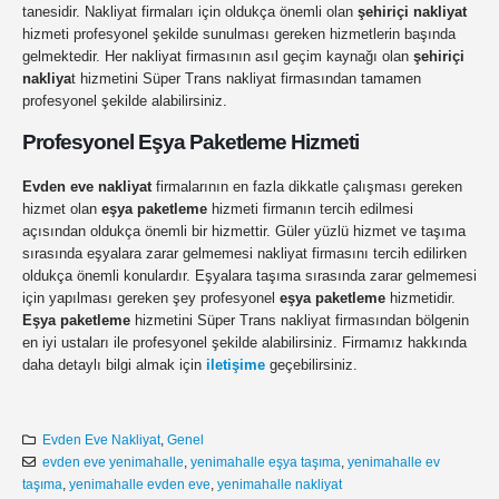
tanesidir. Nakliyat firmaları için oldukça önemli olan
şehiriçi nakliyat
hizmeti profesyonel şekilde sunulması gereken hizmetlerin başında
gelmektedir. Her nakliyat firmasının asıl geçim kaynağı olan
şehiriçi
nakliya
t hizmetini Süper Trans nakliyat firmasından tamamen
profesyonel şekilde alabilirsiniz.
Profesyonel Eşya Paketleme Hizmeti
Evden eve nakliyat
firmalarının en fazla dikkatle çalışması gereken
hizmet olan
eşya paketleme
hizmeti firmanın tercih edilmesi
açısından oldukça önemli bir hizmettir. Güler yüzlü hizmet ve taşıma
sırasında eşyalara zarar gelmemesi nakliyat firmasını tercih edilirken
oldukça önemli konulardır. Eşyalara taşıma sırasında zarar gelmemesi
için yapılması gereken şey profesyonel
eşya paketleme
hizmetidir.
Eşya paketleme
hizmetini Süper Trans nakliyat firmasından bölgenin
en iyi ustaları ile profesyonel şekilde alabilirsiniz. Firmamız hakkında
daha detaylı bilgi almak için
iletişime
geçebilirsiniz.
Evden Eve Nakliyat
,
Genel
evden eve yenimahalle
,
yenimahalle eşya taşıma
,
yenimahalle ev
taşıma
,
yenimahalle evden eve
,
yenimahalle nakliyat