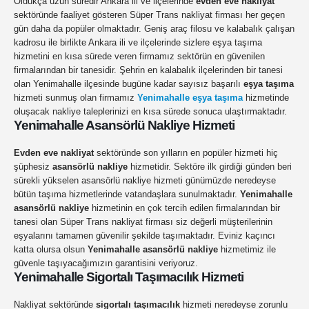
Oldukça uzun süredir Ankara ili ve ilçelerinde
evden eve nakliyat
sektöründe faaliyet gösteren Süper Trans nakliyat firması her geçen
gün daha da popüler olmaktadır. Geniş araç filosu ve kalabalık çalışan
kadrosu ile birlikte Ankara ili ve ilçelerinde sizlere eşya taşıma
hizmetini en kısa sürede veren firmamız sektörün en güvenilen
firmalarından bir tanesidir. Şehrin en kalabalık ilçelerinden bir tanesi
olan Yenimahalle ilçesinde bugüne kadar sayısız başarılı
eşya taşıma
hizmeti sunmuş olan firmamız
Yenimahalle eşya taşıma
hizmetinde
oluşacak nakliye taleplerinizi en kısa sürede sonuca ulaştırmaktadır.
Yenimahalle Asansörlü Nakliye Hizmeti
Evden eve nakliyat
sektöründe son yılların en popüler hizmeti hiç
şüphesiz
asansörlü nakliye
hizmetidir. Sektöre ilk girdiği günden beri
sürekli yükselen asansörlü nakliye hizmeti günümüzde neredeyse
bütün taşıma hizmetlerinde vatandaşlara sunulmaktadır.
Yenimahalle
asansörlü nakliye
hizmetinin en çok tercih edilen firmalarından bir
tanesi olan Süper Trans nakliyat firması siz değerli müşterilerinin
eşyalarını tamamen güvenilir şekilde taşımaktadır. Eviniz kaçıncı
katta olursa olsun
Yenimahalle asansörlü nakliye
hizmetimiz ile
güvenle taşıyacağımızın garantisini veriyoruz.
Yenimahalle Sigortalı Taşımacılık Hizmeti
Nakliyat sektöründe
sigortalı taşımacılık
hizmeti neredeyse zorunlu