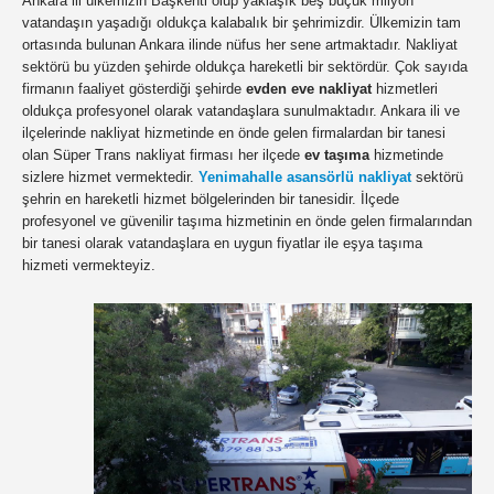
Ankara ili ülkemizin Başkenti olup yaklaşık beş buçuk milyon
vatandaşın yaşadığı oldukça kalabalık bir şehrimizdir. Ülkemizin tam
ortasında bulunan Ankara ilinde nüfus her sene artmaktadır. Nakliyat
sektörü bu yüzden şehirde oldukça hareketli bir sektördür. Çok sayıda
firmanın faaliyet gösterdiği şehirde
evden eve nakliyat
hizmetleri
oldukça profesyonel olarak vatandaşlara sunulmaktadır. Ankara ili ve
ilçelerinde nakliyat hizmetinde en önde gelen firmalardan bir tanesi
olan Süper Trans nakliyat firması her ilçede
ev taşıma
hizmetinde
sizlere hizmet vermektedir.
Yenimahalle asansörlü nakliyat
sektörü
şehrin en hareketli hizmet bölgelerinden bir tanesidir. İlçede
profesyonel ve güvenilir taşıma hizmetinin en önde gelen firmalarından
bir tanesi olarak vatandaşlara en uygun fiyatlar ile eşya taşıma
hizmeti vermekteyiz.