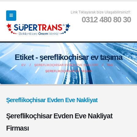
Link Tıklayarak bize Ulaşabilirsiniz!!:
0312 480 80 30
Etiket - şereflikoçhisar ev taşıma
EV
ŞEREFLIKOÇHISAR EVDEN EVE NAKLIYAT
TAG -
ŞEREFLIKOÇHISAR EV TAŞIMA
Şereflikoçhisar Evden Eve Nakliyat
Şereflikoçhisar Evden Eve Nakliyat
Firması