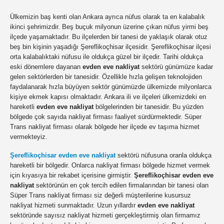
Ülkemizin baş kenti olan Ankara ayrıca nüfus olarak ta en kalabalık
ikinci şehrimizdir. Beş buçuk milyonun üzerine çıkan nüfus yirmi beş
ilçede yaşamaktadır. Bu ilçelerden bir tanesi de yaklaşık olarak otuz
beş bin kişinin yaşadığı Şereflikoçhisar ilçesidir. Şereflikoçhisar ilçesi
orta kalabalıktaki nüfusu ile oldukça güzel bir ilçedir. Tarihi oldukça
eski dönemlere dayanan
evden eve nakliyat
sektörü günümüze kadar
gelen sektörlerden bir tanesidir. Özellikle hızla gelişen teknolojiden
faydalanarak hızla büyüyen sektör günümüzde ülkemizde milyonlarca
kişiye ekmek kapısı olmaktadır. Ankara ili ve ilçeleri ülkemizdeki en
hareketli
evden eve nakliyat
bölgelerinden bir tanesidir. Bu yüzden
bölgede çok sayıda nakliyat firması faaliyet sürdürmektedir. Süper
Trans nakliyat firması olarak bölgede her ilçede ev taşıma hizmet
vermekteyiz.
Şereflikoçhisar evden eve nakliyat
sektörü nüfusuna oranla oldukça
hareketli bir bölgedir. Onlarca nakliyat firması bölgede hizmet vermek
için kıyasıya bir rekabet içerisine girmiştir.
Şereflikoçhisar evden eve
nakliyat
sektörünün en çok tercih edilen firmalarından bir tanesi olan
Süper Trans nakliyat firması siz değerli müşterilerine kusursuz
nakliyat hizmeti sunmaktadır. Uzun yıllardır
evden eve nakliyat
sektöründe sayısız nakliyat hizmeti gerçekleştirmiş olan firmamız