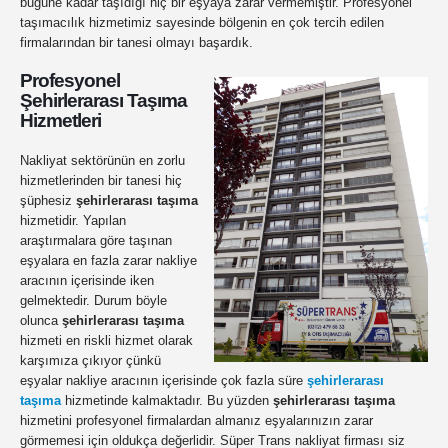
bugüne kadar taşıdığı hiç bir eşyaya zarar vermemiştir. Profesyonel
taşımacılık hizmetimiz sayesinde bölgenin en çok tercih edilen
firmalarından bir tanesi olmayı başardık.
Profesyonel
Şehirlerarası Taşıma
Hizmetleri
Nakliyat sektörünün en zorlu
hizmetlerinden bir tanesi hiç
şüphesiz
şehirlerarası taşıma
hizmetidir. Yapılan
araştırmalara göre taşınan
eşyalara en fazla zarar nakliye
aracının içerisinde iken
gelmektedir. Durum böyle
olunca
şehirlerarası taşıma
hizmeti en riskli hizmet olarak
karşımıza çıkıyor çünkü
eşyalar nakliye aracının içerisinde çok fazla süre
şehirlerarası
taşıma
hizmetinde kalmaktadır. Bu yüzden
şehirlerarası taşıma
hizmetini profesyonel firmalardan almanız eşyalarınızın zarar
görmemesi için oldukça değerlidir. Süper Trans nakliyat firması siz