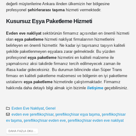
değerli müşterilerine Ankara ilinden ülkemizin her bölgesine
profesyonel
şehirlerarası taşıma
hizmeti vermektedir.
Kusursuz Eşya Paketleme Hizmeti
Evden eve nakliyat
sektörünün firmamız açısından en önemli hizmeti
olan
eşya paketleme
hizmeti nakliyat firmalarının hizmetlerini
belirleyen en önemli hizmettir. Ne kadar iyi taşırsanız taşıyın kaliteli
şekilde paketlenmeyen eşyalara zarar gelmektedir. Bu yüzden
profesyonel
eşya paketleme
hizmetini en kaliteli malzeme ile
yapmalısınız aksi takdirde firmanız tercih edilmeyecek zaman ile
iflasa kadar gideceksiniz. Bu durumun bilincinde olan Süper Trans
firması en kaliteli paketleme malzemesi ve bölgenin en iyi paketleme
ustalarını
eşya paketleme
hizmetinde çalıştırmaktadır. Firmamız
hakkında daha detaylı bilgi almak için bizimle
iletişime
geçebilirsiniz.
Evden Eve Nakliyat
,
Genel
evden eve şereflikoçhisar
,
şereflikoçhisar eşya taşıma
,
şereflikoçhisar
ev taşıma
,
şereflikoçhisar evden eve
,
şereflikoçhisar evden eve nakliyat
DAHA FAZLA OKU...