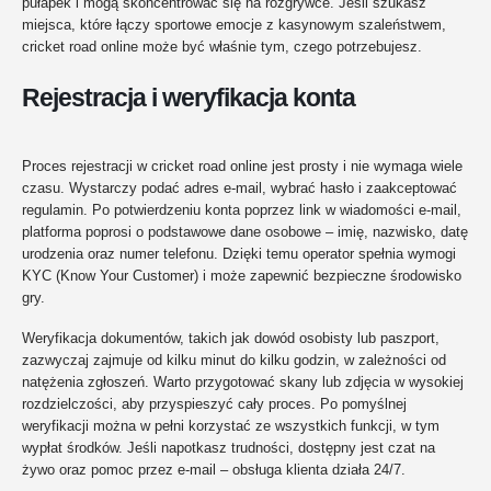
pułapek i mogą skoncentrować się na rozgrywce. Jeśli szukasz
miejsca, które łączy sportowe emocje z kasynowym szaleństwem,
cricket road online może być właśnie tym, czego potrzebujesz.
Rejestracja i weryfikacja konta
Proces rejestracji w cricket road online jest prosty i nie wymaga wiele
czasu. Wystarczy podać adres e‑mail, wybrać hasło i zaakceptować
regulamin. Po potwierdzeniu konta poprzez link w wiadomości e‑mail,
platforma poprosi o podstawowe dane osobowe – imię, nazwisko, datę
urodzenia oraz numer telefonu. Dzięki temu operator spełnia wymogi
KYC (Know Your Customer) i może zapewnić bezpieczne środowisko
gry.
Weryfikacja dokumentów, takich jak dowód osobisty lub paszport,
zazwyczaj zajmuje od kilku minut do kilku godzin, w zależności od
natężenia zgłoszeń. Warto przygotować skany lub zdjęcia w wysokiej
rozdzielczości, aby przyspieszyć cały proces. Po pomyślnej
weryfikacji można w pełni korzystać ze wszystkich funkcji, w tym
wypłat środków. Jeśli napotkasz trudności, dostępny jest czat na
żywo oraz pomoc przez e‑mail – obsługa klienta działa 24/7.