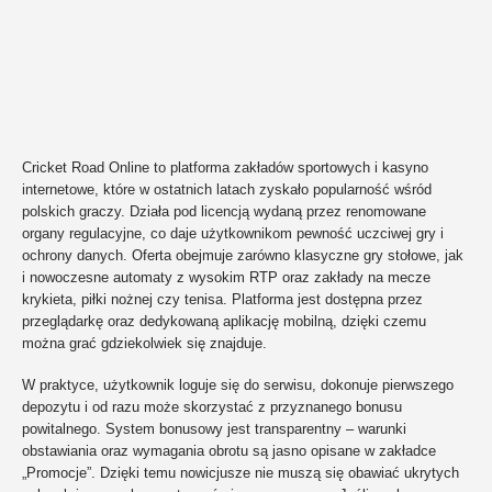
Cricket Road Online to platforma zakładów sportowych i kasyno
internetowe, które w ostatnich latach zyskało popularność wśród
polskich graczy. Działa pod licencją wydaną przez renomowane
organy regulacyjne, co daje użytkownikom pewność uczciwej gry i
ochrony danych. Oferta obejmuje zarówno klasyczne gry stołowe, jak
i nowoczesne automaty z wysokim RTP oraz zakłady na mecze
krykieta, piłki nożnej czy tenisa. Platforma jest dostępna przez
przeglądarkę oraz dedykowaną aplikację mobilną, dzięki czemu
można grać gdziekolwiek się znajduje.
W praktyce, użytkownik loguje się do serwisu, dokonuje pierwszego
depozytu i od razu może skorzystać z przyznanego bonusu
powitalnego. System bonusowy jest transparentny – warunki
obstawiania oraz wymagania obrotu są jasno opisane w zakładce
„Promocje”. Dzięki temu nowicjusze nie muszą się obawiać ukrytych