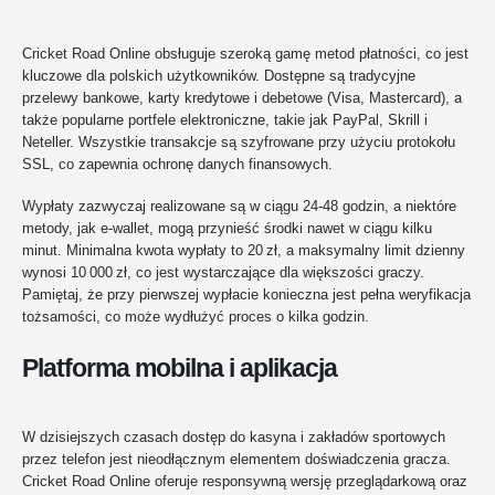
Cricket Road Online obsługuje szeroką gamę metod płatności, co jest
kluczowe dla polskich użytkowników. Dostępne są tradycyjne
przelewy bankowe, karty kredytowe i debetowe (Visa, Mastercard), a
także popularne portfele elektroniczne, takie jak PayPal, Skrill i
Neteller. Wszystkie transakcje są szyfrowane przy użyciu protokołu
SSL, co zapewnia ochronę danych finansowych.
Wypłaty zazwyczaj realizowane są w ciągu 24‑48 godzin, a niektóre
metody, jak e‑wallet, mogą przynieść środki nawet w ciągu kilku
minut. Minimalna kwota wypłaty to 20 zł, a maksymalny limit dzienny
wynosi 10 000 zł, co jest wystarczające dla większości graczy.
Pamiętaj, że przy pierwszej wypłacie konieczna jest pełna weryfikacja
tożsamości, co może wydłużyć proces o kilka godzin.
Platforma mobilna i aplikacja
W dzisiejszych czasach dostęp do kasyna i zakładów sportowych
przez telefon jest nieodłącznym elementem doświadczenia gracza.
Cricket Road Online oferuje responsywną wersję przeglądarkową oraz