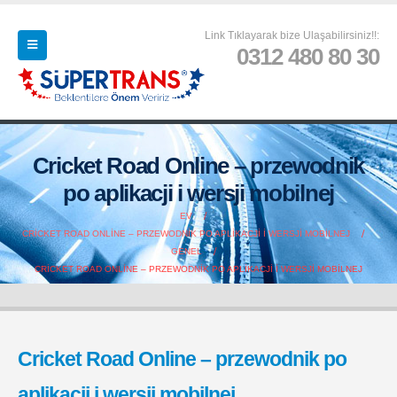
Link Tıklayarak bize Ulaşabilirsiniz!!:
0312 480 80 30
Cricket Road Online – przewodnik
po aplikacji i wersji mobilnej
EV
CRICKET ROAD ONLINE – PRZEWODNIK PO APLIKACJI I WERSJI MOBILNEJ
GENEL
CRICKET ROAD ONLINE – PRZEWODNIK PO APLIKACJI I WERSJI MOBILNEJ
Cricket Road Online – przewodnik po
aplikacji i wersji mobilnej