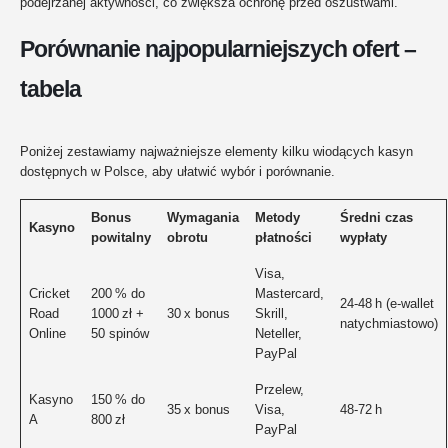
podejrzanej aktywności, co zwiększa ochronę przed oszustwami.
Porównanie najpopularniejszych ofert –
tabela
Poniżej zestawiamy najważniejsze elementy kilku wiodących kasyn
dostępnych w Polsce, aby ułatwić wybór i porównanie.
Bonus
Wymagania
Metody
Średni czas
Kasyno
powitalny
obrotu
płatności
wypłaty
Visa,
Cricket
200 % do
Mastercard,
24‑48 h (e‑wallet
Road
1000 zł +
30 x bonus
Skrill,
natychmiastowo)
Online
50 spinów
Neteller,
PayPal
Przelew,
Kasyno
150 % do
35 x bonus
Visa,
48‑72 h
A
800 zł
PayPal