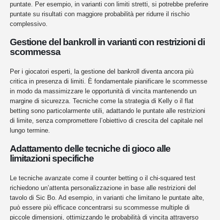
puntate. Per esempio, in varianti con limiti stretti, si potrebbe preferire
puntate su risultati con maggiore probabilità per ridurre il rischio
complessivo.
Gestione del bankroll in varianti con restrizioni di
scommessa
Per i giocatori esperti, la gestione del bankroll diventa ancora più
critica in presenza di limiti. È fondamentale pianificare le scommesse
in modo da massimizzare le opportunità di vincita mantenendo un
margine di sicurezza. Tecniche come la strategia di Kelly o il flat
betting sono particolarmente utili, adattando le puntate alle restrizioni
di limite, senza compromettere l’obiettivo di crescita del capitale nel
lungo termine.
Adattamento delle tecniche di gioco alle
limitazioni specifiche
Le tecniche avanzate come il counter betting o il chi-squared test
richiedono un’attenta personalizzazione in base alle restrizioni del
tavolo di Sic Bo. Ad esempio, in varianti che limitano le puntate alte,
può essere più efficace concentrarsi su scommesse multiple di
piccole dimensioni, ottimizzando le probabilità di vincita attraverso