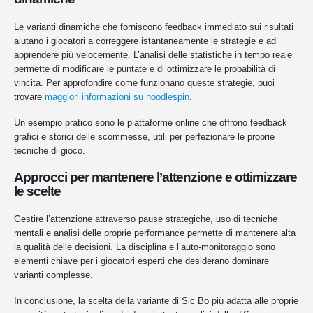
Le varianti dinamiche che forniscono feedback immediato sui risultati
aiutano i giocatori a correggere istantaneamente le strategie e ad
apprendere più velocemente. L’analisi delle statistiche in tempo reale
permette di modificare le puntate e di ottimizzare le probabilità di
vincita. Per approfondire come funzionano queste strategie, puoi
trovare
maggiori informazioni su noodlespin
.
Un esempio pratico sono le piattaforme online che offrono feedback
grafici e storici delle scommesse, utili per perfezionare le proprie
tecniche di gioco.
Approcci per mantenere l’attenzione e ottimizzare
le scelte
Gestire l’attenzione attraverso pause strategiche, uso di tecniche
mentali e analisi delle proprie performance permette di mantenere alta
la qualità delle decisioni. La disciplina e l’auto-monitoraggio sono
elementi chiave per i giocatori esperti che desiderano dominare
varianti complesse.
In conclusione, la scelta della variante di Sic Bo più adatta alle proprie