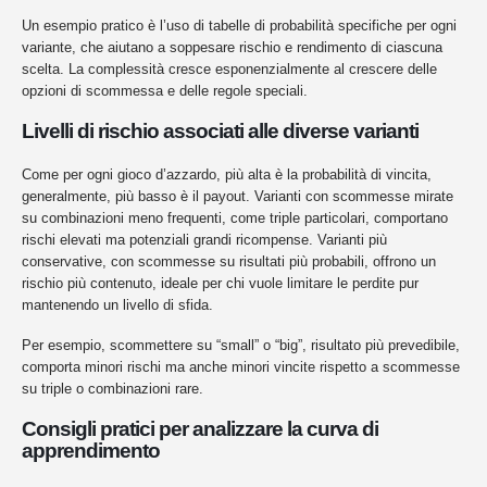
Un esempio pratico è l’uso di tabelle di probabilità specifiche per ogni
variante, che aiutano a soppesare rischio e rendimento di ciascuna
scelta. La complessità cresce esponenzialmente al crescere delle
opzioni di scommessa e delle regole speciali.
Livelli di rischio associati alle diverse varianti
Come per ogni gioco d’azzardo, più alta è la probabilità di vincita,
generalmente, più basso è il payout. Varianti con scommesse mirate
su combinazioni meno frequenti, come triple particolari, comportano
rischi elevati ma potenziali grandi ricompense. Varianti più
conservative, con scommesse su risultati più probabili, offrono un
rischio più contenuto, ideale per chi vuole limitare le perdite pur
mantenendo un livello di sfida.
Per esempio, scommettere su “small” o “big”, risultato più prevedibile,
comporta minori rischi ma anche minori vincite rispetto a scommesse
su triple o combinazioni rare.
Consigli pratici per analizzare la curva di
apprendimento