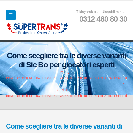
Link Tıklayarak bize Ulaşabilirsiniz!!:
0312 480 80 30
Come scegliere tra le diverse varianti
di Sic Bo per giocatori esperti
EV
COME SCEGLIERE TRA LE DIVERSE VARIANTI DI SIC BO PER GIOCATORI ESPERTI
GENEL
COME SCEGLIERE TRA LE DIVERSE VARIANTI DI SIC BO PER GIOCATORI ESPERTI
Come scegliere tra le diverse varianti di