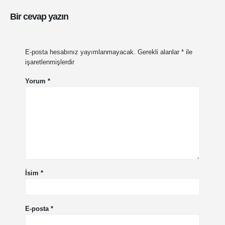
Bir cevap yazın
E-posta hesabınız yayımlanmayacak.
Gerekli alanlar
*
ile
işaretlenmişlerdir
Yorum
*
İsim
*
E-posta
*