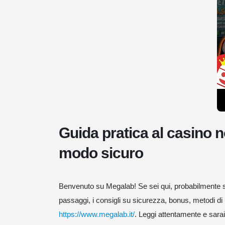
Guida pratica al casino 
modo sicuro
Benvenuto su Megalab! Se sei qui, probabilmente st
passaggi, i consigli su sicurezza, bonus, metodi di 
https://www.megalab.it/
. Leggi attentamente e sarai