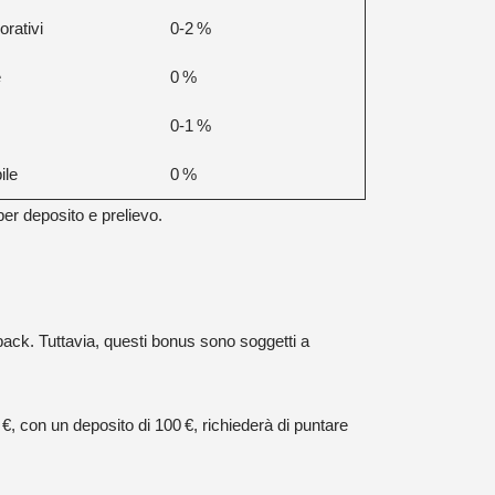
orativi
0-2 %
e
0 %
0-1 %
ile
0 %
per deposito e prelievo.
back. Tuttavia, questi bonus sono soggetti a
, con un deposito di 100 €, richiederà di puntare