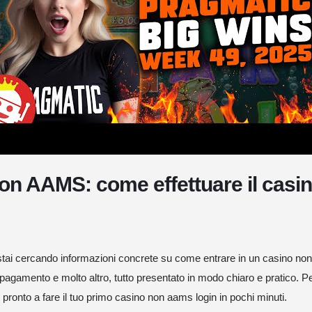
non AAMS: come effettuare il casi
ai cercando informazioni concrete su come entrare in un casino non A
pagamento e molto altro, tutto presentato in modo chiaro e pratico. Per
 pronto a fare il tuo primo casino non aams login in pochi minuti.