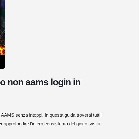
no non aams login in
AMS senza intoppi. In questa guida troverai tutti i
 approfondire l’intero ecosistema del gioco, visita