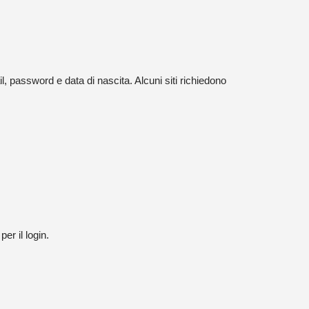
l, password e data di nascita. Alcuni siti richiedono
er il login.