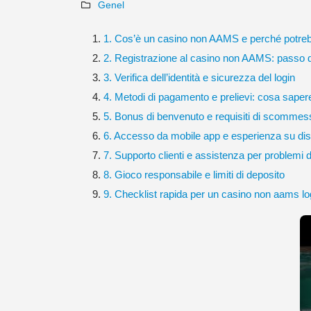
Genel
1. Cos’è un casino non AAMS e perché potrebb
2. Registrazione al casino non AAMS: passo
3. Verifica dell’identità e sicurezza del login
4. Metodi di pagamento e prelievi: cosa saper
5. Bonus di benvenuto e requisiti di scommessa
6. Accesso da mobile app e esperienza su disp
7. Supporto clienti e assistenza per problemi d
8. Gioco responsabile e limiti di deposito
9. Checklist rapida per un casino non aams lo