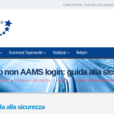
TÜRKİYE'NİN TÜM BÖLGELERİN
Kurumsal Taşımacılık
Nakliyat
İletişim
 non AAMS login: guida alla si
S LOGIN: GUIDA ALLA SICUREZZA
GENEL
CASINO NON AAMS LOGIN:
 alla sicurezza