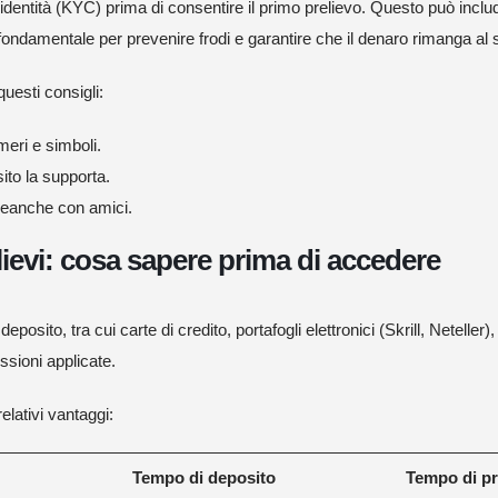
dentità (KYC) prima di consentire il primo prelievo. Questo può includ
o è fondamentale per prevenire frodi e garantire che il denaro rimanga al 
uesti consigli:
eri e simboli.
sito la supporta.
neanche con amici.
ievi: cosa sapere prima di accedere
osito, tra cui carte di credito, portafogli elettronici (Skrill, Neteller)
ssioni applicate.
lativi vantaggi:
Tempo di deposito
Tempo di pr