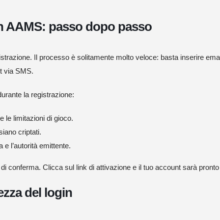
non AAMS: passo dopo passo
istrazione. Il processo è solitamente molto veloce: basta inserire emai
nt via SMS.
durante la registrazione:
 le limitazioni di gioco.
siano criptati.
 e l’autorità emittente.
 conferma. Clicca sul link di attivazione e il tuo account sarà pronto p
rezza del login