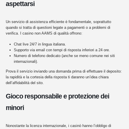
aspettarsi
Un servizio di assistenza efficiente è fondamentale, soprattutto
quando si tratta di questioni legate a pagamenti o a problemi di
verifica. I casino non AAMS di qualità offrono:
Chat live 24/7 in lingua italiana.
Supporto via email con tempi di risposta inferiori a 24 ore.
Numero di telefono dedicato (anche se meno comune nei siti
internazionali).
Prova il servizio inviando una domanda prima di effettuare il deposito:
la rapidità e la cortesia della risposta ti daranno un’idea chiara
dell’affidabilità del sito.
Gioco responsabile e protezione dei
minori
Nonostante la licenza internazionale, i casinò hanno l’obbligo di