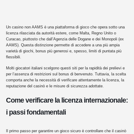
Un casino non AAMS è una piattaforma di gioco che opera sotto una
licenza rilasciata da autorità estere, come Malta, Regno Unito o
Curacao, piuttosto che dall’Agenzia delle Dogane e dei Monopoli (ex
AAMS). Questa distinzione permette di accedere a una più ampia
varietà di giochi, bonus più generosi e, spesso, limiti di puntata più
flessibili.
Molti giocatori italiani scelgono questi siti per la rapidità dei prelievi e
per l’assenza di restrizioni sul bonus di benvenuto. Tuttavia, la scelta
comporta anche la necessità di verificare attentamente la licenza, la
reputazione del casinò e le misure di sicurezza adottate.
Come verificare la licenza internazionale:
i passi fondamentali
Il primo passo per garantire un gioco sicuro è controllare che il casinò