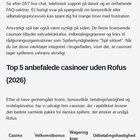
Se efter 24/7 live chat, telefonisk support på dansk og en omfattende
FAQ‑sektion. Et hurtigt svar på spørgsmål om bonusvilkår eller
udbetalingsprocessen kan spare dig for mange timer med frustration.
Ansvarligt spil bør også være synligt på siden. De fleste licenserede
casinoer tilbyder selvudelukkelse, indbetalingsgrænser og links til
rådgivningsorganisationer som Spillemyndighedens “Spil sikkert”. Når
du ser disse værktøjer integreret i brugerfladen, viser det, at casinoet
tager spillerens velvære alvorligt.
Top 5 anbefalede casinoer uden Rofus
(2026)
Efter at have gennemgået licens, bonusvilkår, betalingshastighed og
mobiloplevelse, har vi udvalgt fem casinoer, der i øjeblikket leverer
den bedste samlede pakke for danske spillere, der ønsker at undgå
Rofus.
Wagering
Casino
Velkomstbonus
Udbetalingshastighed
krav