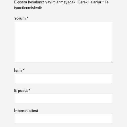
E-posta hesabınız yayımlanmayacak.
Gerekli alanlar
*
ile
işaretlenmişlerdir
Yorum
*
İsim
*
E-posta
*
İnternet sitesi