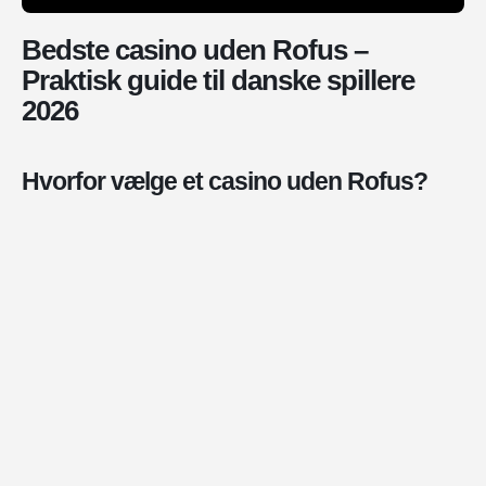
Bedste casino uden Rofus –
Praktisk guide til danske spillere
2026
Hvorfor vælge et casino uden Rofus?