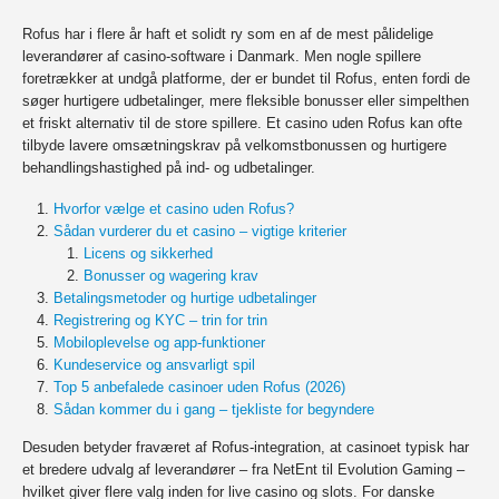
Rofus har i flere år haft et solidt ry som en af de mest pålidelige
leverandører af casino‑software i Danmark. Men nogle spillere
foretrækker at undgå platforme, der er bundet til Rofus, enten fordi de
søger hurtigere udbetalinger, mere fleksible bonusser eller simpelthen
et friskt alternativ til de store spillere. Et casino uden Rofus kan ofte
tilbyde lavere omsætningskrav på velkomstbonussen og hurtigere
behandlingshastighed på ind- og udbetalinger.
Hvorfor vælge et casino uden Rofus?
Sådan vurderer du et casino – vigtige kriterier
Licens og sikkerhed
Bonusser og wagering krav
Betalingsmetoder og hurtige udbetalinger
Registrering og KYC – trin for trin
Mobiloplevelse og app‑funktioner
Kundeservice og ansvarligt spil
Top 5 anbefalede casinoer uden Rofus (2026)
Sådan kommer du i gang – tjekliste for begyndere
Desuden betyder fraværet af Rofus‑integration, at casinoet typisk har
et bredere udvalg af leverandører – fra NetEnt til Evolution Gaming –
hvilket giver flere valg inden for live casino og slots. For danske